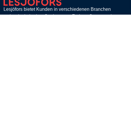
Lesjöfors bietet Kunden in verschiedenen Branchen
weltweit ein breites Spektrum an Federn, Stanz- und
Biegeteilen.
Mit einer einzigartigen Expertise für hochtechnologische,
individuelle Lösungen und einer flexiblen
Fertigungskapazität ist Lesjöfors der führende Partner für
alle Anforderungen, wenn es um Federn geht.
Lesjöfors Stock Spring Europe B.V., Haaksbergen,
Netherlands
Kontaktieren Sie uns
Kundenservice
Kontakt
FAQ
Zahlung
Retouren
Versand & Lieferung
E-Procurement
Einkaufslisten
AGB