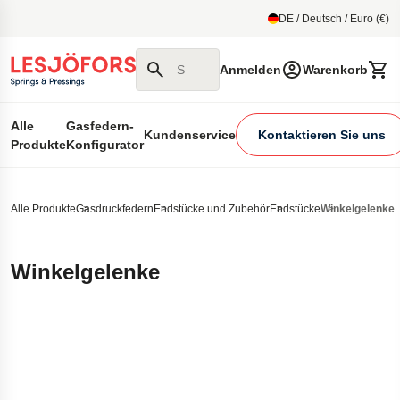
um Hauptmenu
DE / Deutsch / Euro (€)
Suchen Sie auf unserer Website
Anmelden
Warenkorb
Alle
Gasfedern-
Kundenservice
Kontaktieren Sie uns
Produkte
Konfigurator
Alle Produkte
Gasdruckfedern
Endstücke und Zubehör
Endstücke
Winkelgelenke
Winkelgelenke