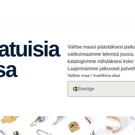
atuisia
Valitse maasi päästäksesi paik
valikoimaamme teknisiä jousia. 
sa
katalogiimme nähdäksesi koko v
Laajennamme jatkuvasti palvel
Valitse maa / markkina-alue
Sverige