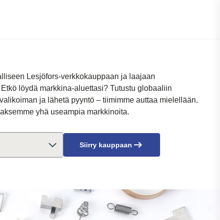
alliseen Lesjöfors-verkkokauppaan ja laajaan
Etkö löydä markkina-aluettasi? Tutustu globaaliin
alikoiman ja lähetä pyyntö – tiimimme auttaa mielellään.
laksemme yhä useampia markkinoita.
Siirry kauppaan