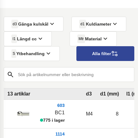
Gänga kulskål
Kuldiameter
d3
d1
Längd cc
Material
l1
Mtr
Ytbehandling
Alla filter
S
Sök på artikelnummer eller beskrivning
13 artiklar
d3
d1 (mm)
l1 (
603
BC1
M4
8
775 i lager
1114