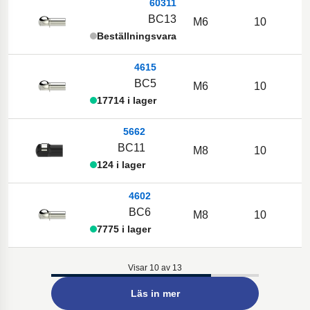
60311
BC13
M6
10
Beställningsvara
4615
BC5
M6
10
17714 i lager
5662
BC11
M8
10
124 i lager
4602
BC6
M8
10
7775 i lager
Visar 10 av 13
Läs in mer