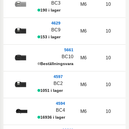
BC3
M6
10
190 i lager
4629
BC9
M6
10
153 i lager
5661
BC10
M6
10
Beställningsvara
4597
BC2
M6
10
1051 i lager
4594
BC4
M6
10
16936 i lager