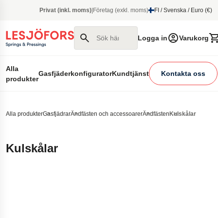
 huvudinnehåll
Privat (inkl. moms)
|
Företag (exkl. moms)
FI / Svenska / Euro (€)
Sök här
Logga in
Varukorg
Alla
Gasfjäderkonfigurator
Kundtjänst
Kontakta oss
produkter
Alla produkter
Gasfjädrar
Ändfästen och accessoarer
Ändfästen
Kulskålar
Kulskålar