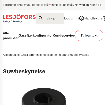
 hovedinnhold
Forbruker (inkl. mva.)
|
Bedrift (ekskl. mva.)
NO / Norsk Bokmål / Norwegian Krone (kr)
Søk på nettstedet vårt
Logg inn
Handlekurv
Alle
Gassfjærkonfigurator
Kundeservice
Ta kontakt
produkter
Alle produkter
Gassfjærer
Fester og tilbehør
Tilbehør
Støvbeskyttelse
Støvbeskyttelse