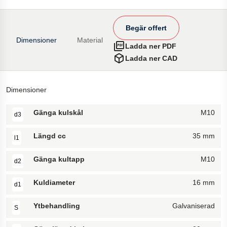
Begär offert
Dimensioner
Material
Ladda ner PDF
Ladda ner CAD
Dimensioner
Gänga kulskål
M10
d3
Längd cc
35 mm
l1
Gänga kultapp
M10
d2
Kuldiameter
16 mm
d1
Ytbehandling
Galvaniserad
S