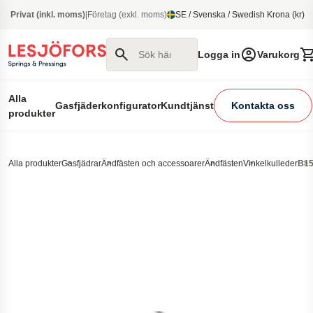
 huvudinnehåll
Privat (inkl. moms)
|
Företag (exkl. moms)
SE / Svenska / Swedish Krona (kr)
Sök här
Logga in
Varukorg
Alla
Gasfjäderkonfigurator
Kundtjänst
Kontakta oss
produkter
Alla produkter
Gasfjädrar
Ändfästen och accessoarer
Ändfästen
Vinkelkulleder
B1