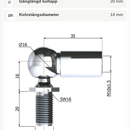
Gänglängd kultapp
20 mm
l2
Kolvstångsdiameter
14 mm
ØR