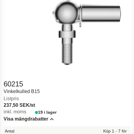
60215
Vinkelkulled B15
Listpris
237,50 SEK/st
inkl. moms
19 i lager
Visa mängdrabatter
Hide content
Köp 1 - 7 för