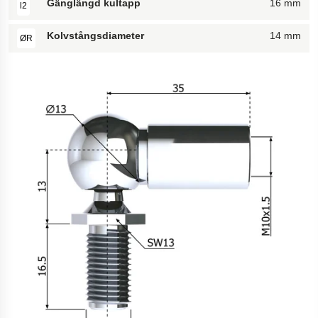
Gänglängd kultapp
16 mm
l2
Kolvstångsdiameter
14 mm
ØR