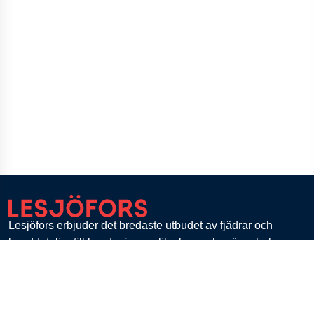
Lesjöfors erbjuder det bredaste utbudet av fjädrar och
banddetaljer till kunder inom olika branscher över hela
världen.
Med en unik kompetens inom högteknologiska,
kundanpassade lösningar och en flexibel