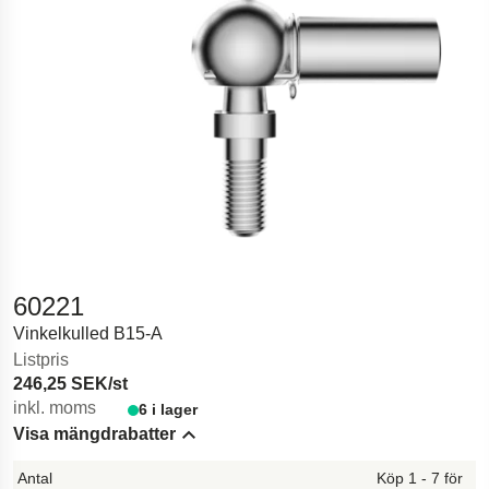
60221
Vinkelkulled B15-A
Listpris
246,25 SEK/st
inkl. moms
6 i lager
Visa mängdrabatter
Hide content
Köp 1 - 7 för