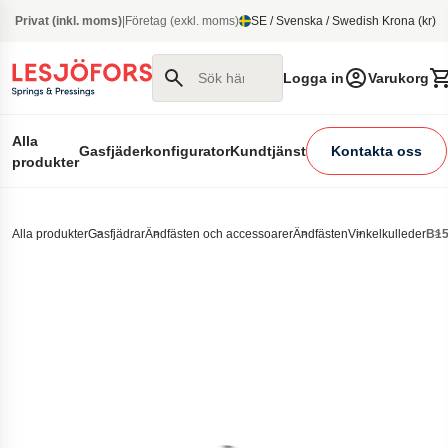
 huvudinnehåll
Privat (inkl. moms)
|
Företag (exkl. moms)
SE / Svenska / Swedish Krona (kr)
Sök här
Logga in
Varukorg
Alla
Gasfjäderkonfigurator
Kundtjänst
Kontakta oss
produkter
Alla produkter
Gasfjädrar
Ändfästen och accessoarer
Ändfästen
Vinkelkulleder
B15