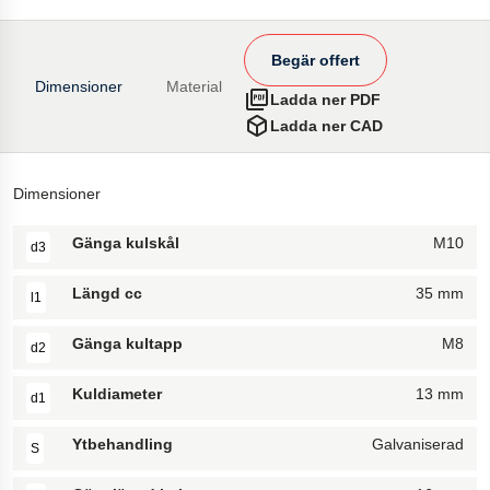
Begär offert
Dimensioner
Material
Ladda ner PDF
Ladda ner CAD
Dimensioner
Gänga kulskål
M10
d3
Längd cc
35 mm
l1
Gänga kultapp
M8
d2
Kuldiameter
13 mm
d1
Ytbehandling
Galvaniserad
S