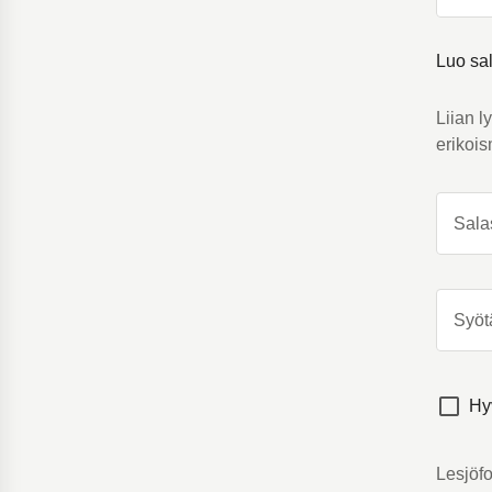
Luo sa
Liian l
erikoi
Sala
Syöt
Hy
Lesjöfo