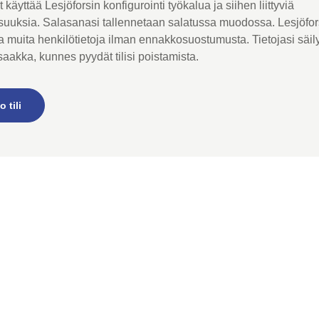
it käyttää Lesjöforsin konfigurointi työkalua ja siihen liittyviä
suuksia. Salasanasi tallennetaan salatussa muodossa. Lesjöfor
a muita henkilötietoja ilman ennakkosuostumusta. Tietojasi säil
saakka, kunnes pyydät tilisi poistamista.
 tili