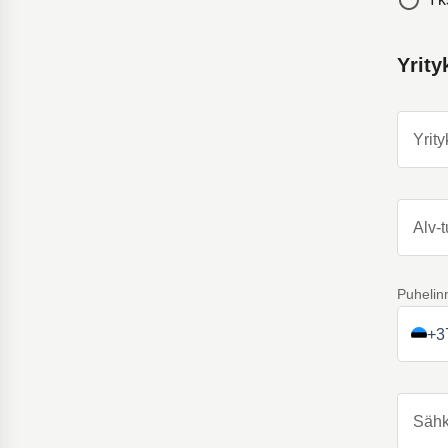
Yrity
Yrity
Alv-
Puhelin
+3
Sähk