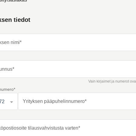
ksen tiedot
ksen nimi*
tunnus*
Vain kirjaimet ja numerot ovat 
numero*
Yrityksen pääpuhelinnumero*
72
öpostiosoite tilausvahvistusta varten*