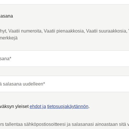
lasana
yhyt, Vaatii numeroita, Vaatii pienaakkosia, Vaatii suuraakkosia, 
smerkkejä
sana*
ä salasana uudelleen*
väksyn yleiset
ehdot ja
tietosuojakäytännön
.
rs tallentaa sähköpostiosoitteesi ja salasanasi ainoastaan sitä v