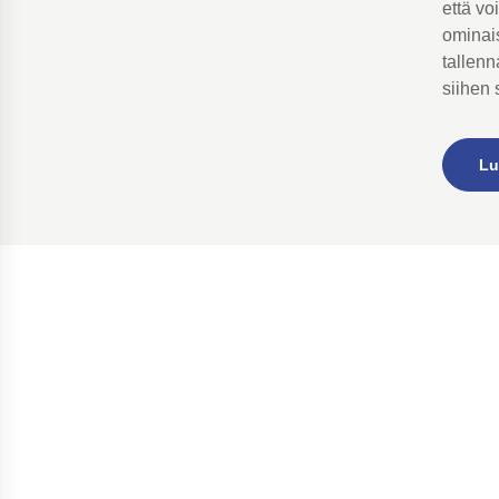
että vo
ominai
tallenn
siihen 
Luo