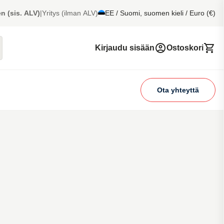
n (sis. ALV)
|
Yritys (ilman ALV)
EE / Suomi, suomen kieli / Euro (€)
Kirjaudu sisään
Ostoskori
Ota yhteyttä