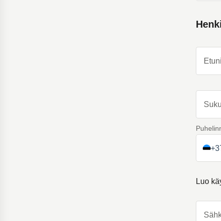
Henki
Etun
Suku
Puhelin
+3
Luo kä
Sähk