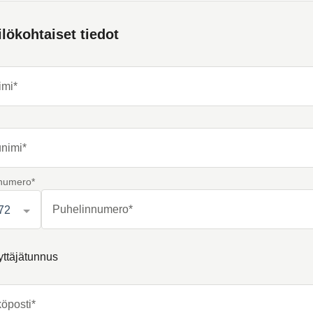
lökohtaiset tiedot
imi*
nimi*
numero*
Puhelinnumero*
72
yttäjätunnus
öposti*