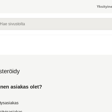
Yksityine
vustolta
steröidy
inen asiakas olet?
itysasiakas
sityisasiakas