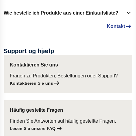
Sie können eine oder mehrere Listen erstellen, um
Produkte nach Ihren Anforderungen zu organisieren.
Ja. Sie müssen in Ihrem Lesjöfors-Konto angemeldet sein,
Wie bestelle ich Produkte aus einer Einkaufsliste?
Show content
um Einkaufslisten erstellen, verwalten und verwenden zu
Kontakt
können.
Öffnen Sie die gewünschte Einkaufsliste und klicken Sie
auf
Liste zum Warenkorb hinzufügen
. Alle Produkte der
Liste werden Ihrem Warenkorb hinzugefügt und sind bereit
Support og hjælp
für den Bestellabschluss.
Kontaktieren Sie uns
Fragen zu Produkten, Bestellungen oder Support?
Kontaktieren Sie uns
Häufig gestellte Fragen
Finden Sie Antworten auf häufig gestellte Fragen.
Lesen Sie unsere FAQ