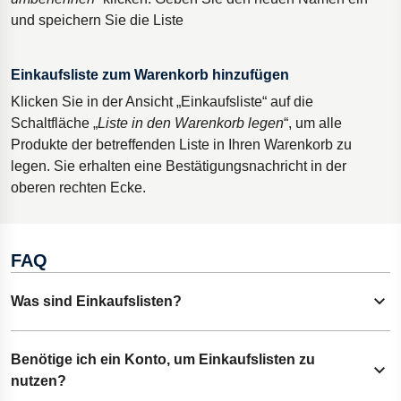
und speichern Sie die Liste
Einkaufsliste zum Warenkorb hinzufügen
Klicken Sie in der Ansicht „Einkaufsliste“ auf die
Schaltfläche „
Liste in den Warenkorb legen
“, um alle
Produkte der betreffenden Liste in Ihren Warenkorb zu
legen. Sie erhalten eine Bestätigungsnachricht in der
oberen rechten Ecke.
FAQ
Was sind Einkaufslisten?
Show content
Mit Einkaufslisten können Sie häufig bestellte Produkte
Benötige ich ein Konto, um Einkaufslisten zu
Show content
speichern, um Einkäufe schnell und bequem abzuwickeln.
nutzen?