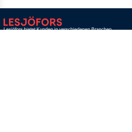
Lesjöfors bietet Kunden in verschiedenen Branchen
weltweit ein breites Spektrum an Federn, Stanz- und
Biegeteilen.
Mit einer einzigartigen Expertise für hochtechnologische,
individuelle Lösungen und einer flexiblen
Fertigungskapazität ist Lesjöfors der führende Partner für
alle Anforderungen, wenn es um Federn geht.
Lesjöfors Stock Spring Europe B.V., Haaksbergen,
Netherlands
Kontaktieren Sie uns
Kundenservice
Kontakt
FAQ
Zahlung