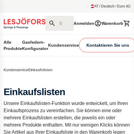
um Hauptmenu
AT / Deutsch / Euro (€)
Suchen Sie auf unserer Website
Anmelden
Warenkorb
Alle
Gasfedern-
Kundenservice
Kontaktieren Sie uns
Produkte
Konfigurator
Kundenservice
Einkaufslisten
Einkaufslisten
Unsere Einkaufslisten-Funktion wurde entwickelt, um Ihren
Einkaufsprozess zu vereinfachen. Sie können eine oder
mehrere Einkaufslisten erstellen, die jeweils ein oder
mehrere Produkte enthalten. Mit nur wenigen Klicks können
Sie Artikel aus Ihrer Einkaufsliste in den Warenkorb legen