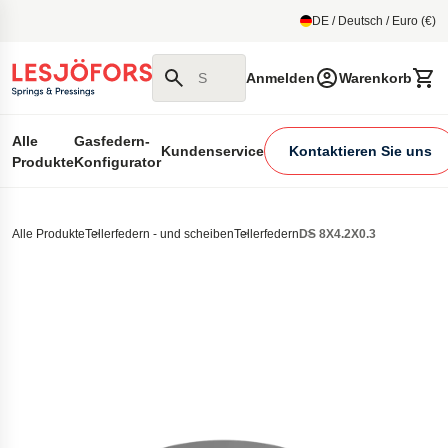
um Hauptmenu
DE / Deutsch / Euro (€)
Suchen Sie auf unserer Website
Anmelden
Warenkorb
Alle
Gasfedern-
Kundenservice
Kontaktieren Sie uns
Produkte
Konfigurator
Alle Produkte
Tellerfedern - und scheiben
Tellerfedern
DS 8X4.2X0.3