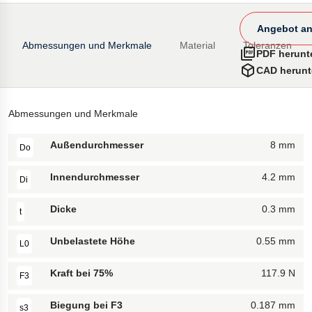
Angebot an
Abmessungen und Merkmale
Material
Toleranzen
PDF herunt
CAD herunt
Abmessungen und Merkmale
Außendurchmesser
8 mm
Do
Innendurchmesser
4.2 mm
Di
Dicke
0.3 mm
t
Unbelastete Höhe
0.55 mm
L0
Kraft bei 75%
117.9 N
F3
Biegung bei F3
0.187 mm
s3