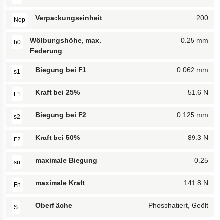
Verpackungseinheit
200
Nop
Wölbungshöhe, max.
0.25 mm
h0
Federung
Biegung bei F1
0.062 mm
s1
Kraft bei 25%
51.6 N
F1
Biegung bei F2
0.125 mm
s2
Kraft bei 50%
89.3 N
F2
maximale Biegung
0.25
sn
maximale Kraft
141.8 N
Fn
Oberfläche
Phosphatiert, Geölt
S