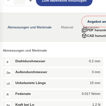
Zum Warenkorb hinzufügen
Angebot an
Abmessungen und Merkmale
Material
Toleranzen
PDF herunt
CAD herunt
Abmessungen und Merkmale
Drahtdurchmesser
0.2 mm
d
Außendurchmesser
3 mm
Do
Unbelastete Länge
15 mm
L0
Federrate
0.017 N/mm
R
Kraft bei Ln
1.2 N
Fn