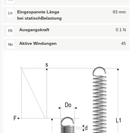
Eingespannte Länge
83 mm
Ln
bei statischBelastung
Ausgangskraft
0.1 N
F0
Aktive Windungen
45
Nv