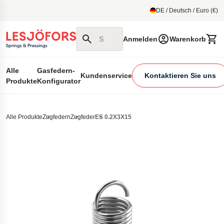
um Hauptmenu
DE / Deutsch / Euro (€)
Suchen Sie auf unserer Website
Anmelden
Warenkorb
Alle
Gasfedern-
Kundenservice
Kontaktieren Sie uns
Produkte
Konfigurator
Alle Produkte
Zugfedern
Zugfeder
ES 0.2X3X15