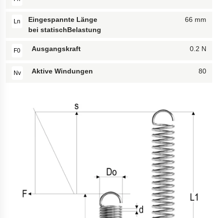
Eingespannte Länge
66 mm
Ln
bei statischBelastung
Ausgangskraft
0.2 N
F0
Aktive Windungen
80
Nv