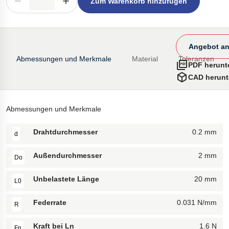
Zum Warenkorb hinzufügen
Angebot an
Abmessungen und Merkmale
Material
Toleranzen
PDF herunt
CAD herunt
Abmessungen und Merkmale
Drahtdurchmesser
0.2 mm
d
Außendurchmesser
2 mm
Do
Unbelastete Länge
20 mm
L0
Federrate
0.031 N/mm
R
Kraft bei Ln
1.6 N
Fn