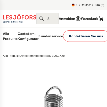
um Hauptmenu
DE / Deutsch / Euro (€)
Suchen Sie auf unserer Website
Anmelden
Warenkorb
Alle
Gasfedern-
Kundenservice
Kontaktieren Sie uns
Produkte
Konfigurator
Alle Produkte
Zugfedern
Zugfeder
ESS 0.2X2X20