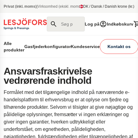
e til hovedindhold
Privat (inkl. moms)
|
Virksomhed (ekskl. moms)
DK / Dansk / Danish krone (kr.)
Søg på vores site
Log på
Indkøbskurv
Alle
Gasfjederkonfigurator
Kundeservice
Kontakt os
produkter
Ansvarsfraskrivelse
vedrørende indhold
Formålet med det tilgængelige indhold på nærværende e-
handelsplatform til erhvervsbrug er at oplyse om fjedre og
tilhørende produkter. Selvom vi tilsigter at give nøjagtige og
pålidelige oplysninger, fremsætter vi ingen erklæringer og
giver ingen garantier, hverken udtrykkeligt eller
underforstået, om egnetheden, pålideligheden,
nøjagtigheden, fuldstændigheden eller tilgængeligheden af