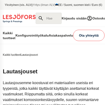
pääsisältöön
Yksityinen (sis. ALV)
|
Yritys (ilman ALV)
EE / Suomi, suomen kieli / Euro (€)
Hae sivustolta
Kirjaudu sisään
Ostosko
Kaikki
Konfigurointityökalu
Asiakaspalvelu
Ota yhteyttä
tuotteet
Kaikki tuotteet
Lautasjouset
Lautasjouset
Lautasjousemme koostuvat eri materiaalien useista eri
tyypeistä, jotka kaikki täyttävät käyttäjän asettamat korkeat
vaatimukset. Riippumatta siitä, onko sinulla korkeat
vaatimukset korroosionkestävyydelle, suuren voimantarve