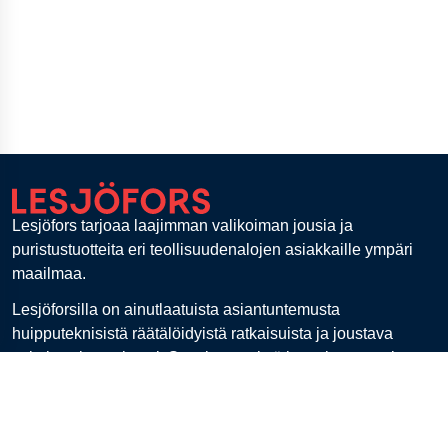
Lesjöfors tarjoaa laajimman valikoiman jousia ja
puristustuotteita eri teollisuudenalojen asiakkaille ympäri
maailmaa.
Lesjöforsilla on ainutlaatuista asiantuntemusta
huipputeknisistä räätälöidyistä ratkaisuista ja joustava
valmistuskapasiteetti. Se tekee meistä luottokumppanin
kaikissa jousitarpeissa.
Lesjöfors Springs Oy, Kaarina, Finland