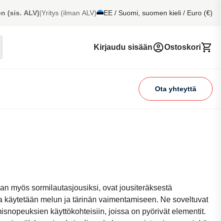
n (sis. ALV)
|
Yritys (ilman ALV)
EE / Suomi, suomen kieli / Euro (€)
Kirjaudu sisään
Ostoskori
Ota yhteyttä
taan myös sormilautasjousiksi, ovat jousiteräksestä
oita käytetään melun ja tärinän vaimentamiseen. Ne soveltuvat
isnopeuksien käyttökohteisiin, joissa on pyörivät elementit.