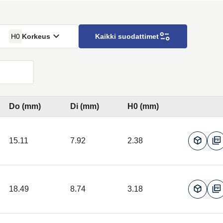
H0
Korkeus
Kaikki suodattimet
Do (mm)
Di (mm)
H0 (mm)
15.11
7.92
2.38
18.49
8.74
3.18