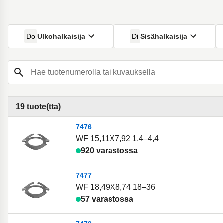
Do
Ulkohalkaisija
Di
Sisähalkaisija
Hae tuotenumerolla tai kuvauksella
19 tuote(tta)
7476
WF 15,11X7,92 1,4–4,4
920 varastossa
7477
WF 18,49X8,74 18–36
57 varastossa