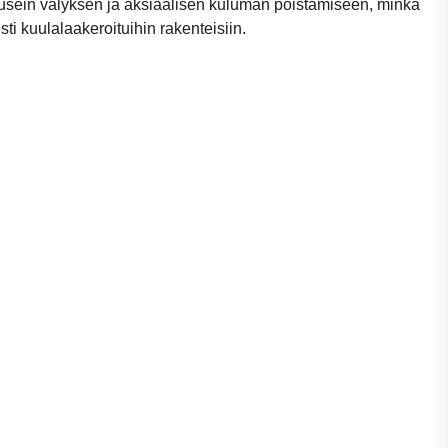
 usein välyksen ja aksiaalisen kuluman poistamiseen, minkä
sti kuulalaakeroituihin rakenteisiin.