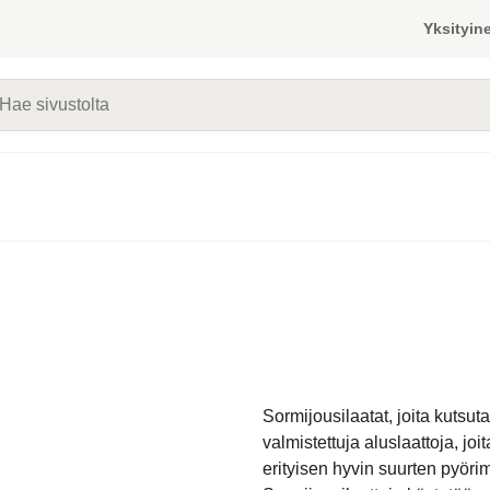
Yksityine
vustolta
Sormijousilaatat, joita kutsu
valmistettuja aluslaattoja, j
erityisen hyvin suurten pyörim