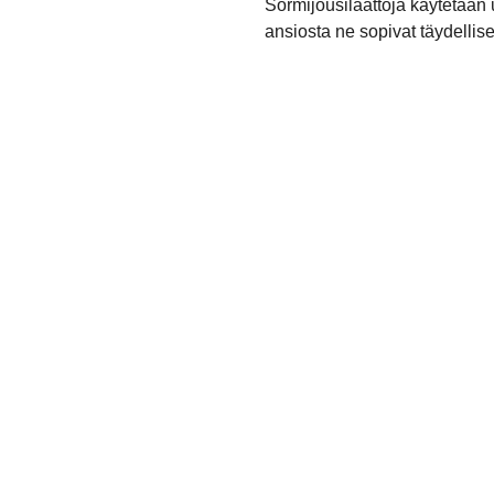
Sormijousilaattoja käytetään
ansiosta ne sopivat täydellise