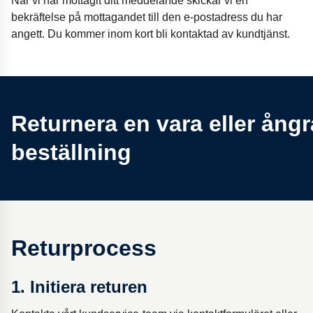
När vi har mottagit ditt meddelande skickar vi en
bekräftelse på mottagandet till den e-postadress du har
angett. Du kommer inom kort bli kontaktad av kundtjänst.
Returnera en vara eller ångr
beställning
Returprocess
1. Initiera returen