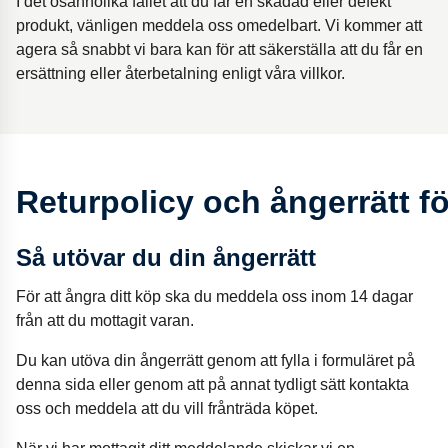
I det osannolika fallet att du får en skadad eller defekt
produkt, vänligen meddela oss omedelbart. Vi kommer att
agera så snabbt vi bara kan för att säkerställa att du får en
ersättning eller återbetalning enligt våra villkor.
Returpolicy och ångerrätt 
Så utövar du din ångerrätt
För att ångra ditt köp ska du meddela oss inom 14 dagar
från att du mottagit varan.
Du kan utöva din ångerrätt genom att fylla i formuläret på
denna sida eller genom att på annat tydligt sätt kontakta
oss och meddela att du vill frånträda köpet.