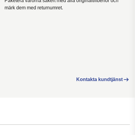
Paketera varorna säkert med alla originaltillbehör och
märk dem med returnumret.
Kontakta kundtjänst