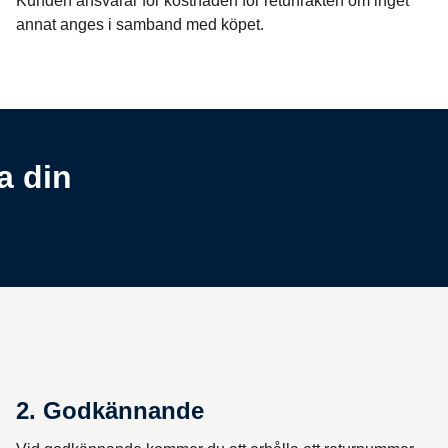
Kunden ansvarar för kostnaden för returfrakten om inget
annat anges i samband med köpet.
a din
2. Godkännande