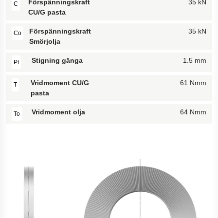
Förspänningskraft
35 kN
C
CU/G pasta
Förspänningskraft
35 kN
Co
Smörjolja
Stigning gänga
1.5 mm
Pt
Vridmoment CU/G
61 Nmm
T
pasta
Vridmoment olja
64 Nmm
To