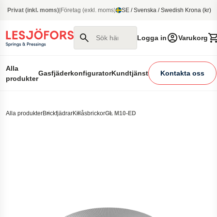
 huvudinnehåll
Privat (inkl. moms)
|
Företag (exkl. moms)
SE / Svenska / Swedish Krona (kr)
Sök här
Logga in
Varukorg
Alla
Gasfjäderkonfigurator
Kundtjänst
Kontakta oss
produkter
Alla produkter
Brickfjädrar
Killåsbrickor
GL M10-ED