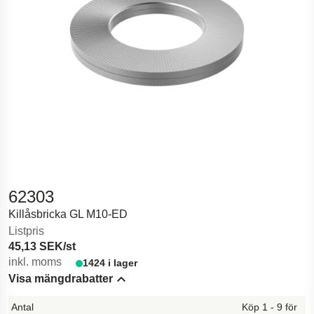
62303
Killåsbricka GL M10-ED
Listpris
45,13 SEK/st
inkl. moms
1424 i lager
Visa mängdrabatter
Hide content
Köp 1 - 9 för