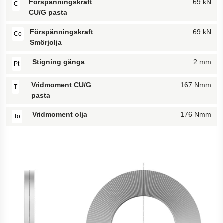
Förspänningskraft
69 kN
C
CU/G pasta
Förspänningskraft
69 kN
Co
Smörjolja
Stigning gänga
2 mm
Pt
Vridmoment CU/G
167 Nmm
T
pasta
Vridmoment olja
176 Nmm
To