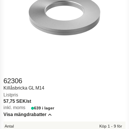
62306
Killåsbricka GL M14
Listpris
57,75 SEK/st
inkl. moms
639 i lager
Visa mängdrabatter
Hide content
Köp 1 - 9 för