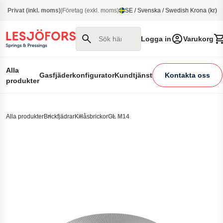
 huvudinnehåll
Privat (inkl. moms)
|
Företag (exkl. moms)
SE / Svenska / Swedish Krona (kr)
Sök här
Logga in
Varukorg
Alla
Gasfjäderkonfigurator
Kundtjänst
Kontakta oss
produkter
Alla produkter
Brickfjädrar
Killåsbrickor
GL M14