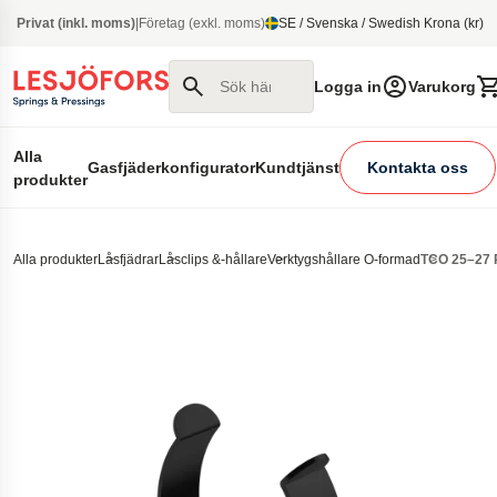
 huvudinnehåll
Privat (inkl. moms)
|
Företag (exkl. moms)
SE / Svenska / Swedish Krona (kr)
Sök här
Logga in
Varukorg
Alla
Gasfjäderkonfigurator
Kundtjänst
Kontakta oss
produkter
Alla produkter
Låsfjädrar
Låsclips &-hållare
Verktygshållare O-formad
TCO 25–27