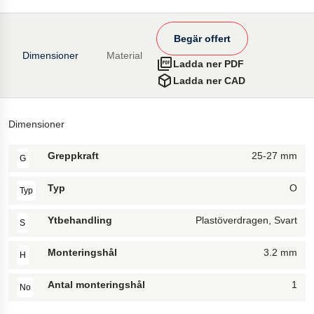
Begär offert
Dimensioner
Material
Ladda ner PDF
Ladda ner CAD
Dimensioner
Greppkraft
25-27 mm
G
Typ
O
Typ
Ytbehandling
Plastöverdragen, Svart
S
Monteringshål
3.2 mm
H
Antal monteringshål
1
No