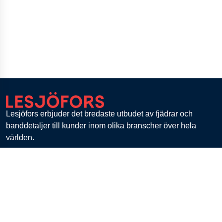
Lesjöfors erbjuder det bredaste utbudet av fjädrar och
banddetaljer till kunder inom olika branscher över hela
världen.
Med en unik kompetens inom högteknologiska,
kundanpassade lösningar och en flexibel
tillverkningskapacitet är Lesjöfors den främsta partnern för
alla fjäderbehov.
Lesjöfors Springs & Pressings, Vällingby, Sweden