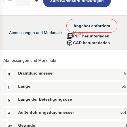
Zum Warenkorb hinzufügen
Angebot anfordern
Abmessungen und Merkmale
Material
PDF herunterladen
CAD herunterladen
Abmessungen und Merkmale
Drahtdurchmesser
6
d
Länge
55
L
Länge der Befestigungsöse
b
Außenführungsdurchmesser
6.
A
Gewinde
d2