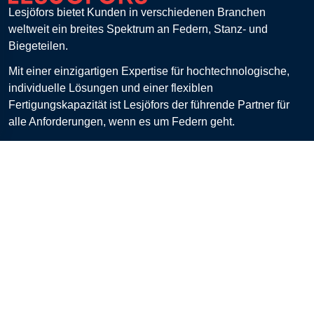
Lesjöfors bietet Kunden in verschiedenen Branchen
weltweit ein breites Spektrum an Federn, Stanz- und
Biegeteilen.
Mit einer einzigartigen Expertise für hochtechnologische,
individuelle Lösungen und einer flexiblen
Fertigungskapazität ist Lesjöfors der führende Partner für
alle Anforderungen, wenn es um Federn geht.
Lesjöfors Stock Spring Europe B.V., Haaksbergen,
Netherlands
Kontaktieren Sie uns
Kundenservice
Kontakt
FAQ
Zahlung
Retouren
Versand & Lieferung
Einkaufslisten
AGB