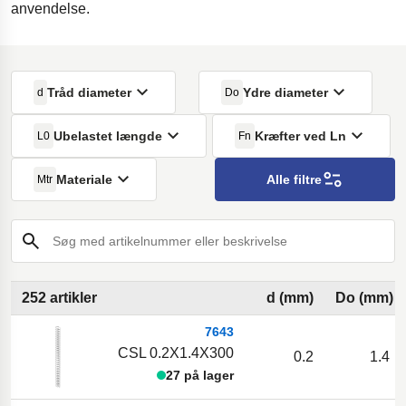
anvendelse.
Tråd diameter
Ydre diameter
d
Do
Ubelastet længde
Kræfter ved Ln
L0
Fn
Materiale
Alle filtre
Mtr
Søg med artikelnummer eller beskrivelse
252 artikler
d (mm)
Do (mm)
7643
CSL 0.2X1.4X300
0.2
1.4
27 på lager