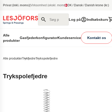
e til hovedindhold
Privat (inkl. moms)
|
Virksomhed (ekskl. moms)
DK / Dansk / Danish krone (kr.)
Søg på vores site
Log på
Indkøbskurv
Alle
Gasfjederkonfigurator
Kundeservice
Kontakt os
produkter
Alle produkter
Trykfjedre
Trykspolefjedre
Trykspolefjedre