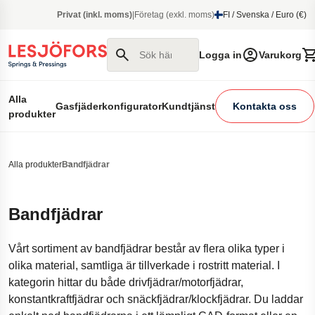
 huvudinnehåll
Privat (inkl. moms)
|
Företag (exkl. moms)
FI / Svenska / Euro (€)
Sök här
Logga in
Varukorg
Alla
Gasfjäderkonfigurator
Kundtjänst
Kontakta oss
produkter
Alla produkter
Bandfjädrar
Bandfjädrar
Vårt sortiment av bandfjädrar består av flera olika typer i
olika material, samtliga är tillverkade i rostritt material. I
kategorin hittar du både drivfjädrar/motorfjädrar,
konstantkraftfjädrar och snäckfjädrar/klockfjädrar. Du laddar