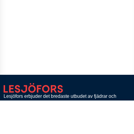
Lesjöfors erbjuder det bredaste utbudet av fjädrar och
banddetaljer till kunder inom olika branscher över hela
världen.
Med en unik kompetens inom högteknologiska,
kundanpassade lösningar och en flexibel