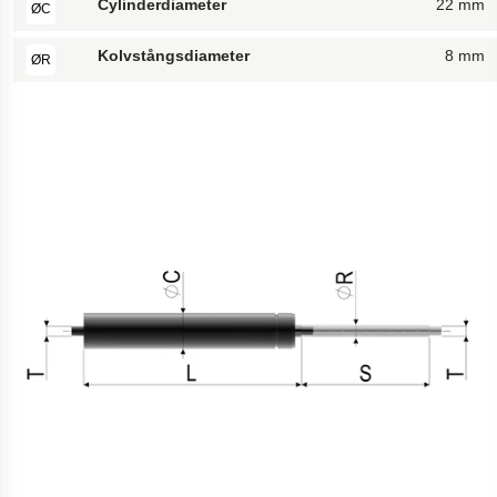
Cylinderdiameter
22 mm
ØC
Kolvstångsdiameter
8 mm
ØR