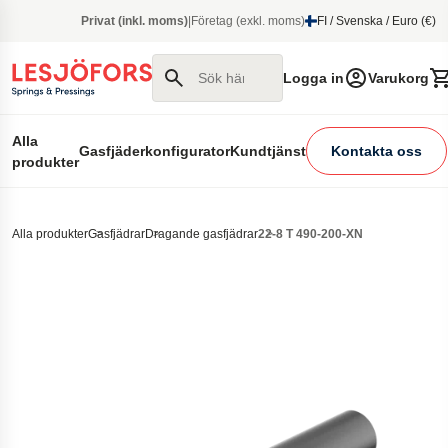
 huvudinnehåll
Privat (inkl. moms)
|
Företag (exkl. moms)
FI / Svenska / Euro (€)
Sök här
Logga in
Varukorg
Alla
Gasfjäderkonfigurator
Kundtjänst
Kontakta oss
produkter
Alla produkter
Gasfjädrar
Dragande gasfjädrar
22-8 T 490-200-XN