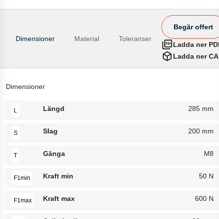
Begär offert
Dimensioner
Material
Toleranser
Ladda ner PD
Ladda ner C
Dimensioner
Längd
285 mm
L
Slag
200 mm
S
Gänga
M8
T
Kraft min
50 N
F1min
Kraft max
600 N
F1max