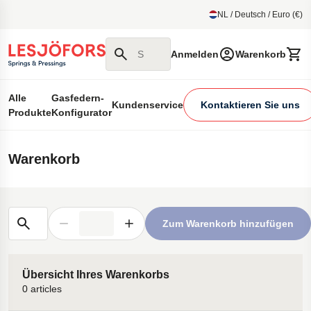
um Hauptmenu
NL / Deutsch / Euro (€)
Suchen Sie auf unserer Website
Anmelden
Warenkorb
Alle
Gasfedern-
Kundenservice
Kontaktieren Sie uns
Produkte
Konfigurator
Warenkorb
Schnelles Hinzufügen nach Artikelnummer
Zum Warenkorb hinzufügen
Übersicht Ihres Warenkorbs
0 articles