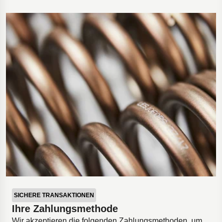
SICHERE TRANSAKTIONEN
Ihre Zahlungsmethode
Wir akzeptieren die folgenden Zahlungsmethoden, um