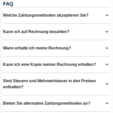
FAQ
Welche Zahlungsmethoden akzeptieren Sie?
Show content
Wir akzeptieren Visa- und Mastercard-Kredit- und
Kann ich auf Rechnung bezahlen?
Show content
Debitkarten sowie den Kauf auf Rechnung für freigegebene
Geschäftskunden mit einem Kundenkonto. Je nach Ihrem
Ja. Der Rechnungskauf ist für Geschäftskunden mit einem
Wann erhalte ich meine Rechnung?
Standort können weitere Zahlungsmethoden verfügbar sein.
Show content
freigegebenen Kundenkonto verfügbar. Kontaktieren Sie
uns gerne, wenn Sie die Einrichtung eines Kundenkontos
Ihre Rechnung wird erstellt, sobald Ihre Bestellung
Kann ich eine Kopie meiner Rechnung erhalten?
und die Möglichkeiten der Rechnungsstellung besprechen
Show content
versendet wird. Wenn Sie Fragen zu einer bestimmten
möchten.
Rechnung haben, wenden Sie sich bitte an unseren
Ja. Wenn Sie eine Kopie Ihrer Rechnung benötigen,
Sind Steuern und Mehrwertsteuer in den Preisen
Kundenservice.
Show content
wenden Sie sich bitte an unseren Kundenservice. Wir
enthalten?
helfen Ihnen gerne weiter.
Die Darstellung von Steuern und Mehrwertsteuer kann je
Bieten Sie alternative Zahlungsmethoden an?
Show content
nach Standort, Kundentyp (B2B/B2C) und geltenden