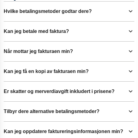
Hvilke betalingsmetoder godtar dere?
Show content
Vi godtar Visa- og Mastercard-kreditt- og debetkort, samt
Kan jeg betale med faktura?
Show content
fakturabetaling for godkjente bedriftskunder med en konto.
Flere betalingsmetoder kan være tilgjengelige avhengig av
Ja. Fakturabetaling er tilgjengelig for bedriftskunder med en
Når mottar jeg fakturaen min?
hvor du befinner deg.
Show content
godkjent konto. Ta gjerne kontakt med oss hvis du ønsker å
diskutere kontoopprettelse og faktureringsmuligheter.
Fakturaen din blir utstedt når bestillingen din sendes. Hvis
Kan jeg få en kopi av fakturaen min?
Show content
du har spørsmål om en bestemt faktura, kan du kontakte
vårt kundeserviceteam.
Ja. Hvis du trenger en kopi av en faktura, kan du kontakte
Er skatter og merverdiavgift inkludert i prisene?
Show content
vårt kundeserviceteam, så hjelper vi deg gjerne.
Hvordan skatter og merverdiavgift vises, kan variere
Tilbyr dere alternative betalingsmetoder?
Show content
avhengig av hvor du befinner deg, kundetype (B2B/B2C) og
gjeldende regelverk. Eventuelle skatter og avgifter vises i
Avhengig av hvilket land eller hvilken region du befinner
Kan jeg oppdatere faktureringsinformasjonen min?
kassen eller på fakturaen din.
Show content