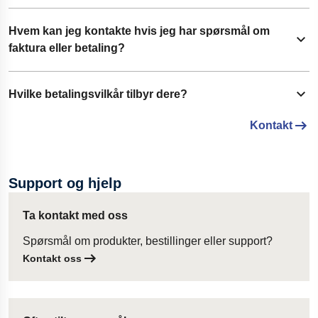
deg i, kan flere betalingsmetoder være tilgjengelige i
kassen.
Ja. Du kan oppdatere faktureringsinformasjonen under
Mine
Hvem kan jeg kontakte hvis jeg har spørsmål om
Show content
sider > Min konto
. Hvis du trenger hjelp, kan du kontakte
faktura eller betaling?
vårt kundeserviceteam.
Hvis du har spørsmål om fakturaer, betalinger eller
Hvilke betalingsvilkår tilbyr dere?
Show content
faktureringsinformasjon, kan du kontakte vårt
Kontakt
kundeserviceteam. Vi hjelper deg gjerne.
Betalingsvilkårene kan variere avhengig av kundeavtalen
din, kontostatus og lokale markedsforhold. Se fakturaen din,
eller kontakt kundeserviceteamet vårt for informasjon om
Support og hjelp
dine spesifikke betalingsvilkår.
Ta kontakt med oss
Spørsmål om produkter, bestillinger eller support?
Kontakt oss