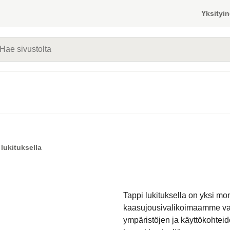
Yksityin
vustolta
 lukituksella
Tappi lukituksella on yksi mon
kaasujousivalikoimaamme var
ympäristöjen ja käyttökohteide