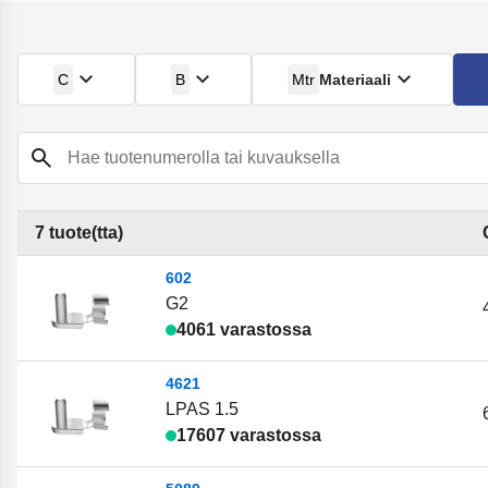
C
B
Mtr
Materiaali
Hae tuotenumerolla tai kuvauksella
7 tuote(tta)
602
G2
4061 varastossa
4621
LPAS 1.5
17607 varastossa