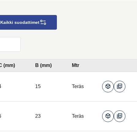
Kaikki suodattimet
C (mm)
B (mm)
Mtr
4
15
Teräs
6
23
Teräs