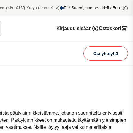
en (sis. ALV)
|
Yritys (ilman ALV)
FI / Suomi, suomen kieli / Euro (€)
Kirjaudu sisään
Ostoskori
Ota yhteyttä
ista päätykiinnikkeistämme, jotka on suunniteltu erityisesti
ten. Päätykiinnikkeet on mukautettu täyttämään yleisimpien
n vaatimukset. Näille löytyy laaja valikoima erillaisia