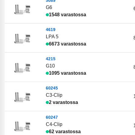
5089
G6
1548 varastossa
4619
LPA 5
6673 varastossa
4215
G10
1095 varastossa
60245
C3-Clip
2 varastossa
60247
C4-Clip
62 varastossa