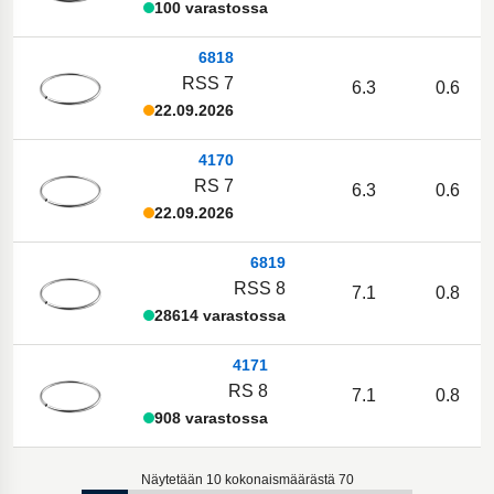
100 varastossa
6818
RSS 7
6.3
0.6
22.09.2026
4170
RS 7
6.3
0.6
22.09.2026
6819
RSS 8
7.1
0.8
28614 varastossa
4171
RS 8
7.1
0.8
908 varastossa
Näytetään 10 kokonaismäärästä 70