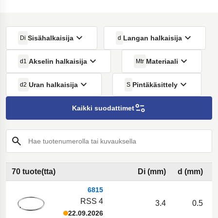
Sisähalkaisija
Langan halkaisija
Di
d
Akselin halkaisija
Materiaali
d1
Mtr
Uran halkaisija
Pintäkäsittely
d2
S
Kaikki suodattimet
Hae tuotenumerolla tai kuvauksella
70 tuote(tta)
Di (mm)
d (mm)
6815
RSS 4
3.4
0.5
22.09.2026