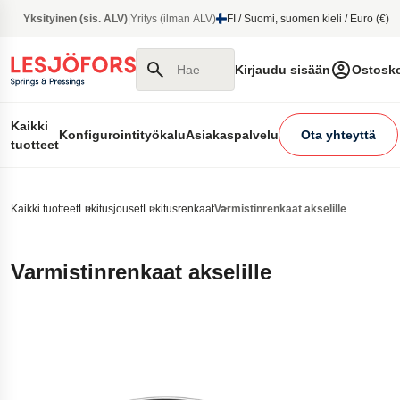
pääsisältöön
Yksityinen (sis. ALV)
|
Yritys (ilman ALV)
FI / Suomi, suomen kieli / Euro (€)
Hae sivustolta
Kirjaudu sisään
Ostosko
Kaikki
Konfigurointityökalu
Asiakaspalvelu
Ota yhteyttä
tuotteet
Kaikki tuotteet
Lukitusjouset
Lukitusrenkaat
Varmistinrenkaat akselille
Varmistinrenkaat akselille