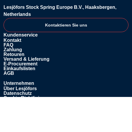
Lesjöfors Stock Spring Europe B.V., Haaksbergen,
Netherlands
Kontaktieren Sie uns
Kundenservice
Kontakt
FAQ
Zahlung
Retouren
Versand & Lieferung
E-Procurement
Einkaufslisten
AGB
Unternehmen
Über Lesjöfors
Datenschutz
Cookie-Richtlinie
Haftungsausschluss für den Inhalt
Impressum
Offizielle Website von Lesjöfors
Kontaktieren Sie uns
+31 85 076 0850