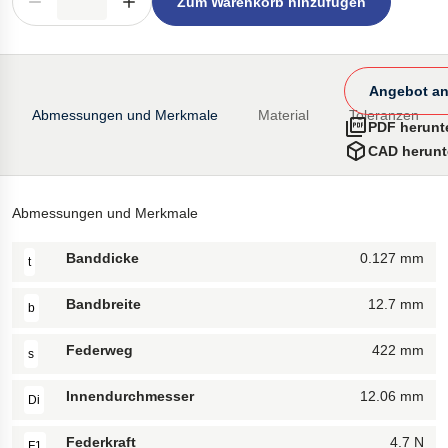
Zum Warenkorb hinzufügen
Angebot an
Abmessungen und Merkmale
Material
Toleranzen
PDF herunt
CAD herunt
Abmessungen und Merkmale
Banddicke
0.127 mm
t
Bandbreite
12.7 mm
b
Federweg
422 mm
s
Innendurchmesser
12.06 mm
Di
Federkraft
4.7 N
F1