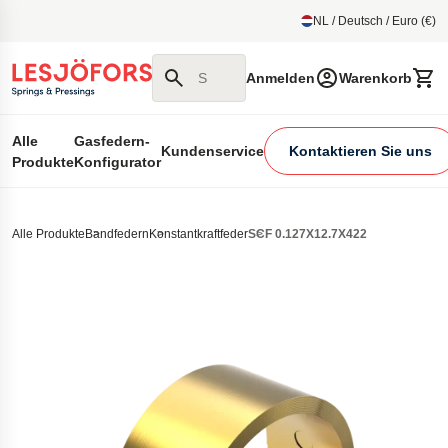
um Hauptmenu
NL / Deutsch / Euro (€)
Suchen Sie auf unserer Website
Anmelden
Warenkorb
Alle
Gasfedern-
Kundenservice
Kontaktieren Sie uns
Produkte
Konfigurator
Alle Produkte
Bandfedern
Konstantkraftfeder
SCF 0.127X12.7X422