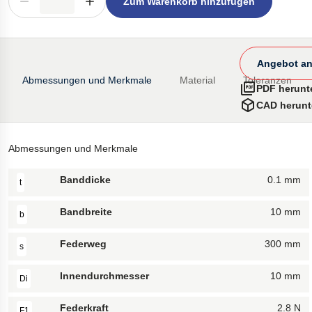
Zum Warenkorb hinzufügen
Angebot an
Abmessungen und Merkmale
Material
Toleranzen
PDF herunt
CAD herunt
Abmessungen und Merkmale
Banddicke
0.1 mm
t
Bandbreite
10 mm
b
Federweg
300 mm
s
Innendurchmesser
10 mm
Di
Federkraft
2.8 N
F1