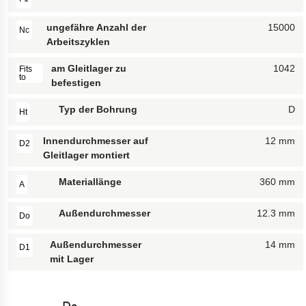
ungefähre Anzahl der
15000
Nc
Arbeitszyklen
am Gleitlager zu
1042
Fits
to
befestigen
Typ der Bohrung
D
Ht
Innendurchmesser auf
12 mm
D2
Gleitlager montiert
Materiallänge
360 mm
A
Außendurchmesser
12.3 mm
Do
Außendurchmesser
14 mm
D1
mit Lager