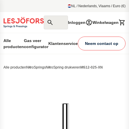
 het hoofdmenu
NL / Nederlands, Vlaams / Euro (€)
Zoeken op
Inloggen
Winkelwagen
Alle
Gas veer
Klantenservice
Neem contact op
producten
configurator
Alle producten
NitroSprings
NitroSpring drukveren
MS12-025-XN