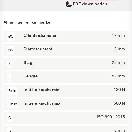
PDF downloaden
Afmetingen en kenmerken
Cilinderdiameter
12 mm
ØC
Diameter staaf
6 mm
ØR
Slag
25 mm
S
Lengte
92 mm
L
Initiële kracht min.
130 N
Fmin
Initiële kracht max.
500 N
Fmax
ISO 9001:2015
C
5 mm
D