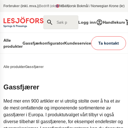
 hovedinnhold
Forbruker (inkl. mva.)
|
Bedrift (ekskl. mva.)
NO / Norsk Bokmål / Norwegian Krone (kr)
Søk på nettstedet vårt
Logg inn
Handlekurv
Alle
Gassfjærkonfigurator
Kundeservice
Ta kontakt
produkter
Alle produkter
Gassfjærer
Gassfjærer
Med mer enn 900 artikler er vi utrolig stolte over å ha et av
de mest omfattende og imponerende sortimentene av
gassfjærer i Europa. I produktutvalget vårt tilbyr vi også
diverse tilbehør til gassfjærene, for eksempel endefester og